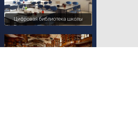
Цифровая библиотека школы
Региональная электронная
библиотека