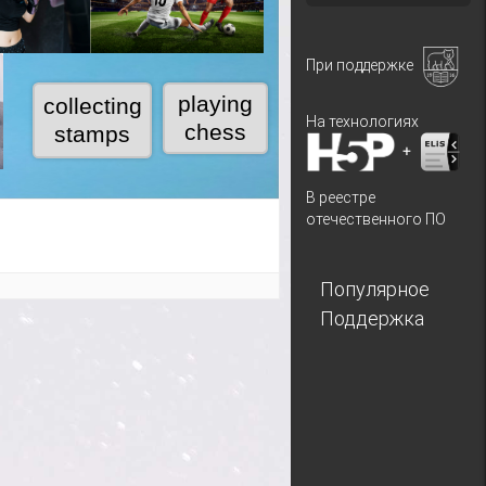
При поддержке
На технологиях
+
В реестре
отечественного ПО
Популярное
Поддержка