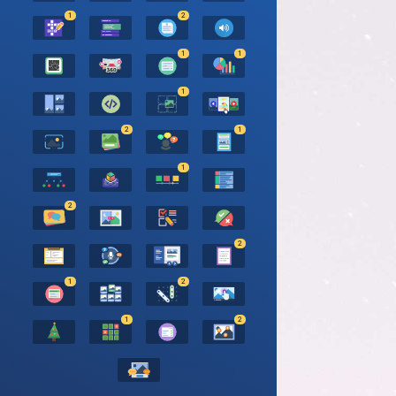
1
2
1
1
1
2
1
1
2
2
1
2
1
2