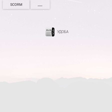
SCORM
___
УДОБА