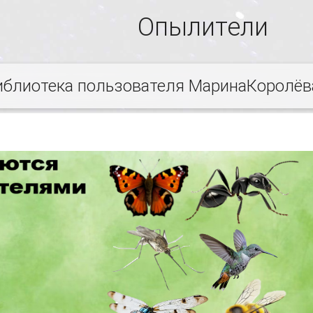
Опылители
иблиотека пользователя МаринаКоролёв