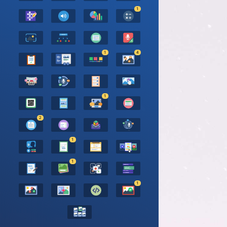
1
1
4
1
2
1
1
1