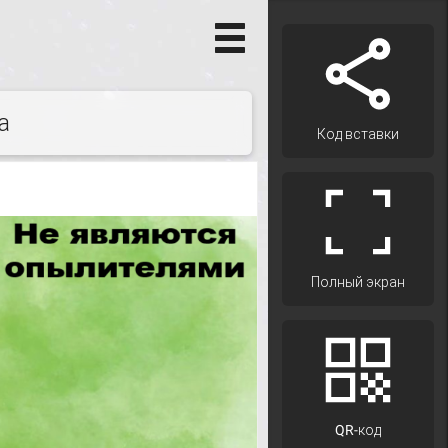
а
Код вставки
Полный экран
QR-код