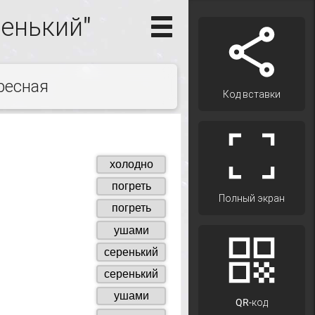
ренький"
ресная
Код вставки
Полный экран
QR-код