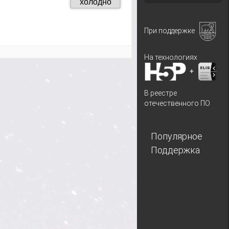
При поддержке
На технологиях
+
В реестре
отечественного ПО
Популярное
Поддержка