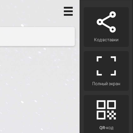
Код вставки
Полный экран
QR-код