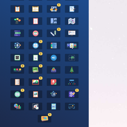
1
3
1
2
3
1
1
1
1
1