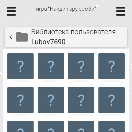
игра "Найди пару зомби"
Библиотека пользователя
Lubov7690
Игра
.
на
запоминание.
Найти
подходящие
карточки.
Use
arrow
keys
left
and
right
to