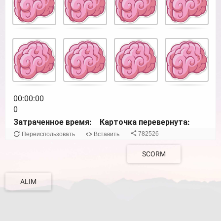
navigate
cards.
Use
space
or
enter
key
to
turn
00:00:00
card.
0
Затраченное время:
Карточка перевернута:
782526
Переиспользовать
Вставить
SCORM
ALIM