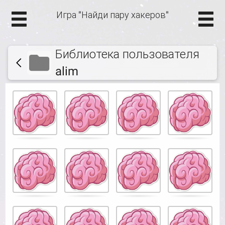
Игра "Найди пару хакеров"
Библиотека пользователя
alim
Игра
.
на
запоминание.
Найти
подходящие
карточки.
Use
arrow
keys
left
and
right
to