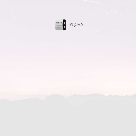
УДОБА