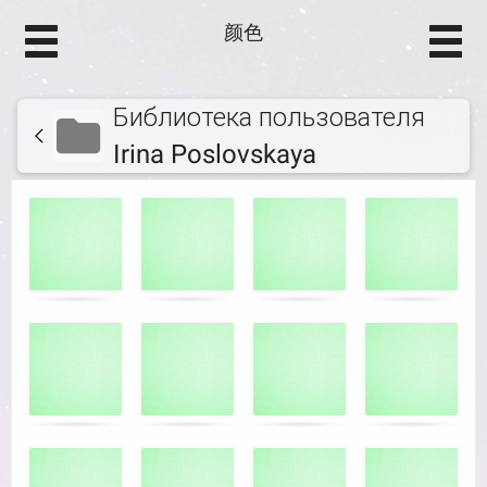
颜色
Библиотека пользователя
Irina Poslovskaya
Игра
.
на
запоминание.
Найти
подходящие
карточки.
Use
arrow
keys
left
and
right
to