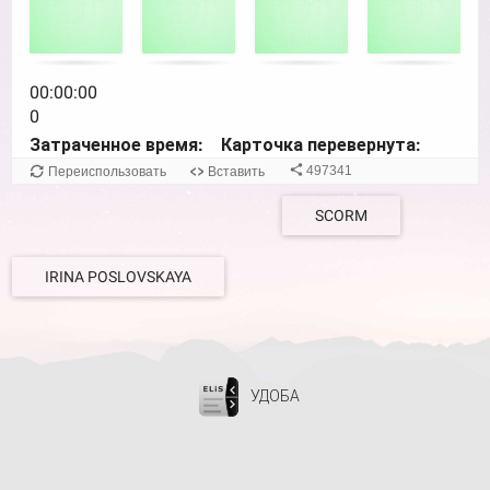
navigate
cards.
Use
space
00:00:00
or
0
enter
Затраченное время:
Карточка перевернута:
key
497341
Переиспользовать
Вставить
to
turn
SCORM
card.
IRINA POSLOVSKAYA
УДОБА