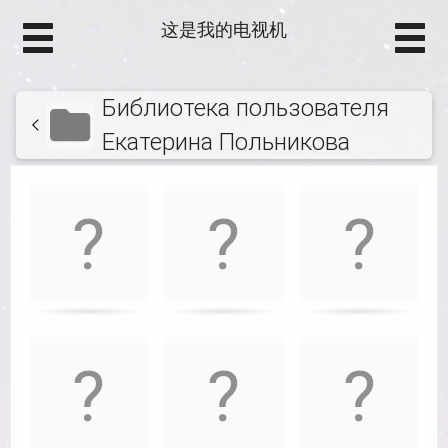
这是我的电视机
Библиотека пользователя
Екатерина Польникова
Игра
.
на
запоминание.
Найти
подходящие
карточки.
Use
arrow
keys
left
and
right
to