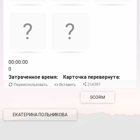
navigate
cards.
Use
space
or
enter
key
to
turn
00:00:00
card.
0
Затраченное время:
Карточка перевернута:
214387
Переиспользовать
Вставить
SCORM
ЕКАТЕРИНА ПОЛЬНИКОВА