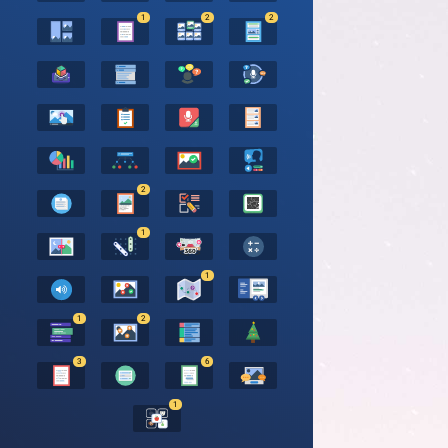
1
2
2
2
1
1
1
2
3
6
1