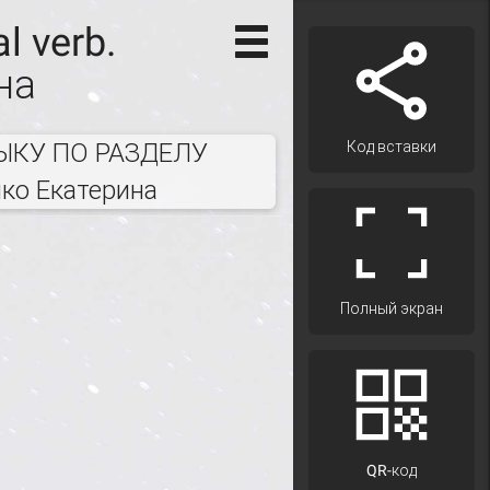
al verb.
на
ЫКУ ПО РАЗДЕЛУ
Код вставки
нко Екатерина
Полный экран
QR-код