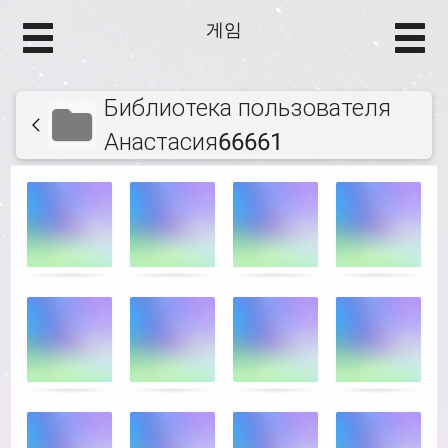
게임
Библиотека пользователя
Анастасия66661
메
.
모
리
게
임.
매
칭
되
는
카
드
를
찾