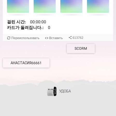
으
세
요.
Use
걸린 시간:
00:00:00
arrow
카드가 돌려집니다.:
0
keys
left
613762
Переиспользовать
Вставить
and
SCORM
right
to
navigate
АНАСТАСИЯ66661
cards.
Use
space
or
enter
УДОБА
key
to
turn
card.