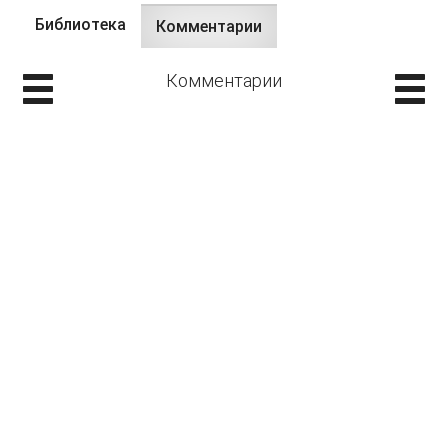
Библиотека
Комментарии
(активная
Главные вкладки
вкладка)
Комментарии