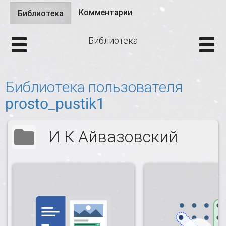
Комментарии
Библиотека
(активная
Главные вкладки
вкладка)
Библиотека
Библиотека пользователя
prosto_pustik1
И К Айвазовский