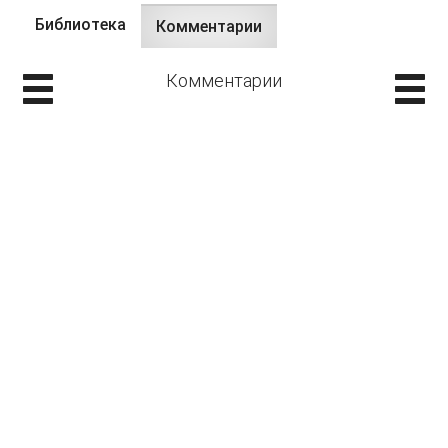
Библиотека
Комментарии
(активная
Главные вкладки
вкладка)
Комментарии