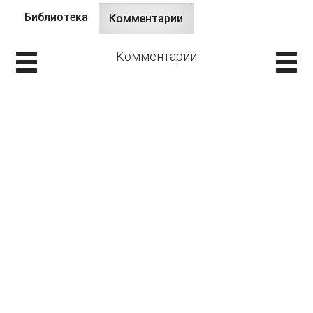
Библиотека
Комментарии
(активная
Главные вкладки
вкладка)
Комментарии