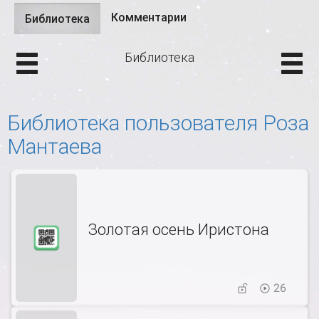
Комментарии
Библиотека
(активная
Главные вкладки
вкладка)
Библиотека
Библиотека пользователя Роза
Мантаева
Золотая осень Иристона
26