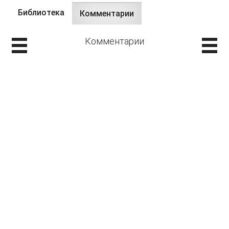
Библиотека
Комментарии
(активная
Главные вкладки
вкладка)
Комментарии