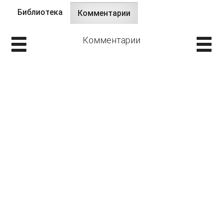
Библиотека
Комментарии
(active
Primary tabs
tab)
Комментарии