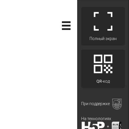
Полный экран
QR-код
При поддержке
На технологиях
+