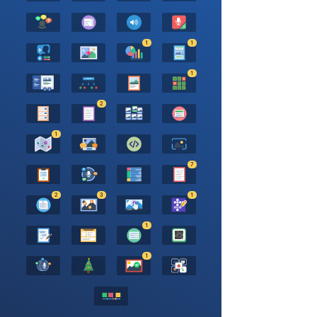
1
1
1
2
1
7
2
3
1
1
1