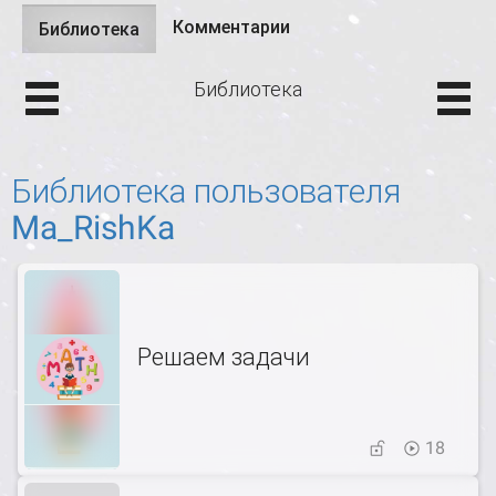
Комментарии
Библиотека
(активная
Главные вкладки
вкладка)
Библиотека
Библиотека пользователя
Ma_RishKa
Решаем задачи
18