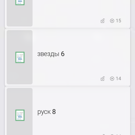
15
звезды 6
14
руск 8