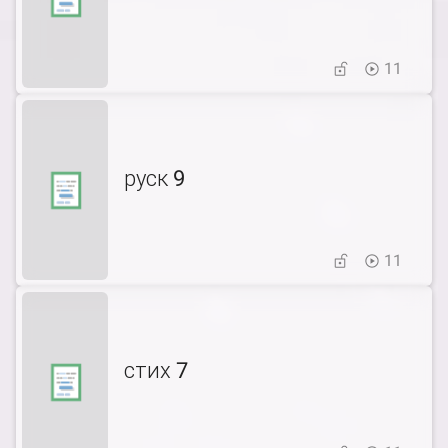
11
руск 9
11
стих 7