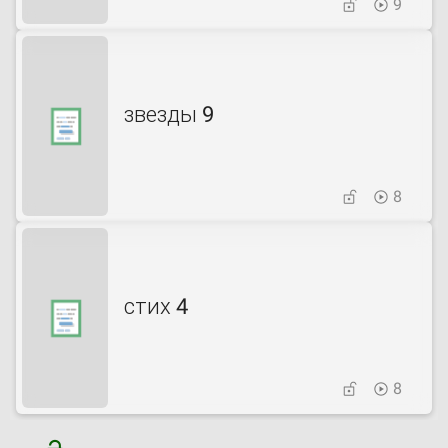
9
звезды 9
8
стих 4
8