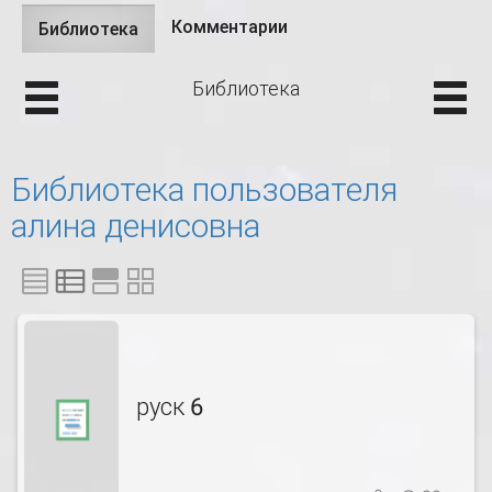
Комментарии
Библиотека
(активная
Главные вкладки
вкладка)
Библиотека
Библиотека пользователя
алина денисовна
руск 6