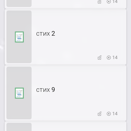
14
стих 2
14
стих 9
14