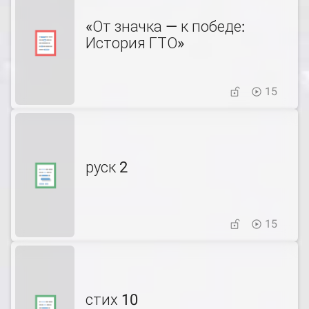
«От значка — к победе:
История ГТО»
15
руск 2
15
стих 10