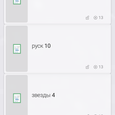
13
руск 10
13
звезды 4