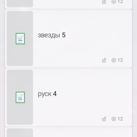
12
звезды 5
12
руск 4
12