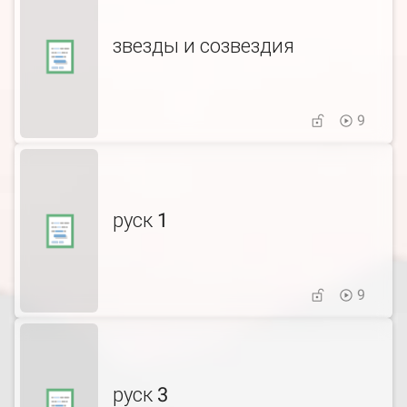
звезды и созвездия
9
руск 1
9
руск 3