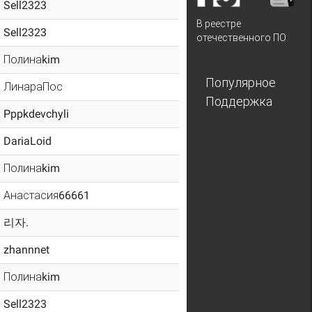
Sell2323
В реестре
Sell2323
отечественного ПО
Полинаkim
Популярное
ЛинараПос
Поддержка
Pppkdevchyli
DariaLoid
Полинаkim
Анастасия66661
리자.
zhannnet
Полинаkim
Sell2323