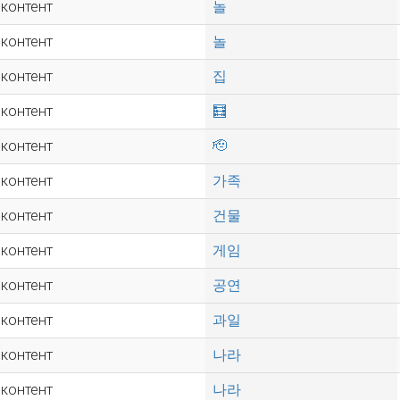
 контент
놀
 контент
놀
 контент
집
 контент
🧮
 контент
🫡
 контент
가족
 контент
건물
 контент
게임
 контент
공연
 контент
과일
 контент
나라
 контент
나라