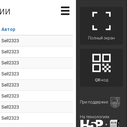
ии
Автор
Полный экран
Sell2323
Sell2323
Sell2323
Sell2323
QR-код
Sell2323
Sell2323
При поддержке
Sell2323
На технологиях
Sell2323
+