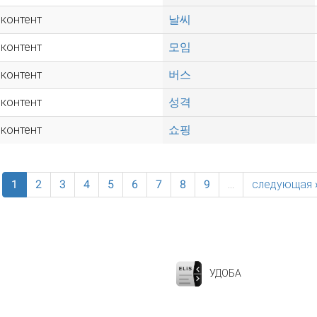
 контент
날씨
 контент
모임
 контент
버스
 контент
성격
 контент
쇼핑
1
2
3
4
5
6
7
8
9
…
следующая 
УДОБА