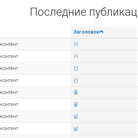
Последние публикац
Заголовок
 контент
가
 контент
가
 контент
간
 контент
간
 контент
꽃
 контент
꿀
 контент
널
 контент
널