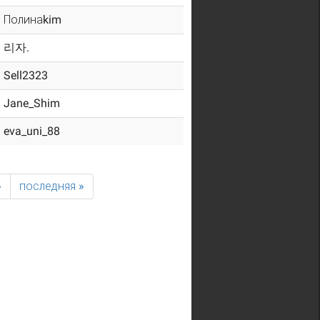
Полинаkim
리자.
Sell2323
Jane_Shim
eva_uni_88
›
последняя »