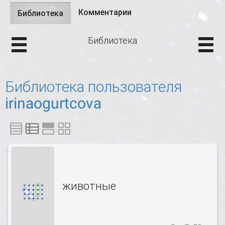
Комментарии
Библиотека
(активная
Главные вкладки
вкладка)
Библиотека
Библиотека пользователя
irinaogurtcova
животные