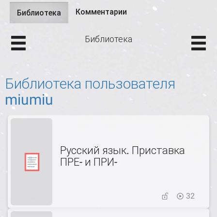
Комментарии
Библиотека
(активная
Главные вкладки
вкладка)
Библиотека
Библиотека пользователя
miumiu
Русский язык. Приставка
ПРЕ- и ПРИ-
32